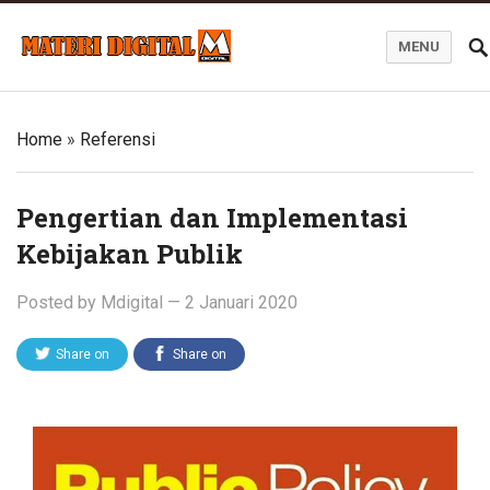
MENU
Blog Materi Digital
Home
»
Referensi
Pengertian dan Implementasi
Kebijakan Publik
Posted by
Mdigital
—
2 Januari 2020
Share on
Share on
Twitter
Facebook