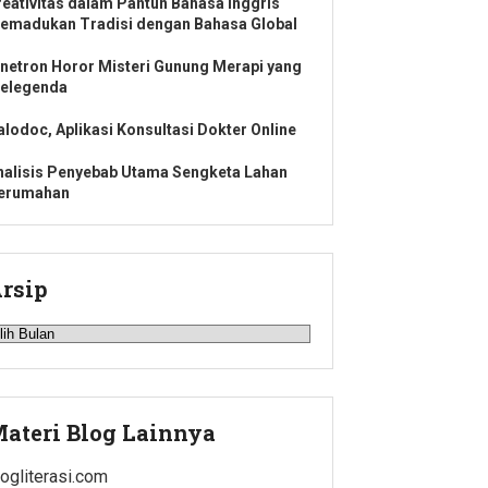
reativitas dalam Pantun Bahasa Inggris
emadukan Tradisi dengan Bahasa Global
inetron Horor Misteri Gunung Merapi yang
elegenda
alodoc, Aplikasi Konsultasi Dokter Online
nalisis Penyebab Utama Sengketa Lahan
erumahan
rsip
rsip
ateri Blog Lainnya
logliterasi.com