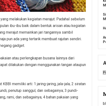
K
M
S
ibu yang melakukan kegiatan merajut. Padahal sebelum
M
ulan ibu-ibu baik dalam bentuk arisan atau kegiatan
H
yang merajut memainkan jari tangannya sambil
A
aja pun ada yang tertarik membuat rajutan sendiri.
P
 megang gadget.
pakaian atau perlengkapan busana lainnya dari
A
 dapat dilakukan dengan menggunakan tangan ataupun
A
BBI memiliki arti: 1 jaring-jaring; jala-jala; 2 siratan
undi, penutup sanggul, dan sebagainya; 3 pundi-
M
nang, rami, dan sebagainya; 4 bahan pakaian yang
b