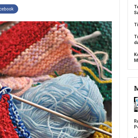
T
acebook
S
T
T
d
K
M
M
R
P