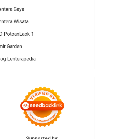
entera Gaya
entera Wisata
D PotoanLaok 1
mir Garden
log Lenterapedia
Supported by: