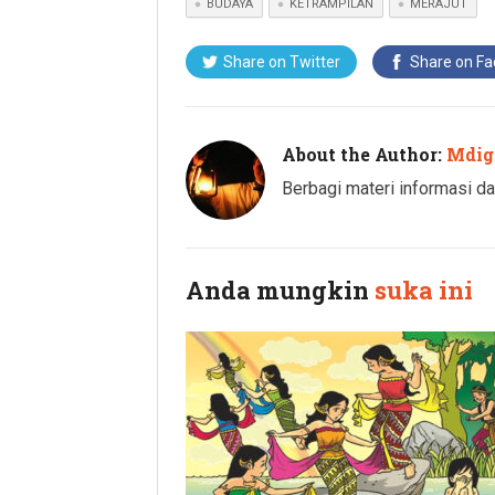
BUDAYA
KETRAMPILAN
MERAJUT
Share on Twitter
Share on F
About the Author:
Mdig
Berbagi materi informasi da
Anda mungkin
suka ini