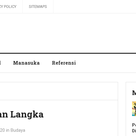
CY POLICY
SITEMAPS
l
Manasuka
Referensi
M
an Langka
P
020
in
Budaya
Di