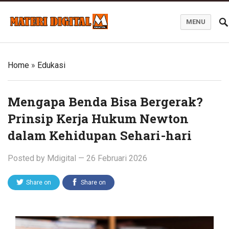
MENU
Blog Materi Digital
Home
»
Edukasi
Mengapa Benda Bisa Bergerak?
Prinsip Kerja Hukum Newton
dalam Kehidupan Sehari-hari
Posted by
Mdigital
—
26 Februari 2026
Share on
Share on
Twitter
Facebook