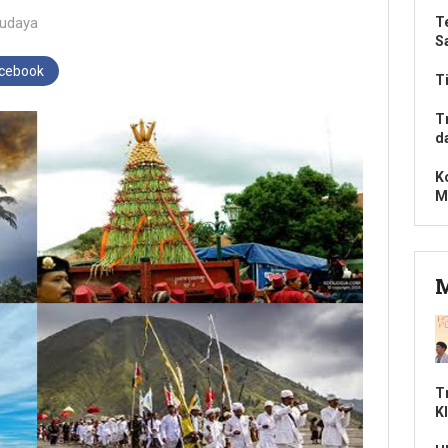
udaya
T
S
acebook
T
T
d
K
M
M
T
Kl