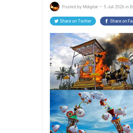
Posted by
Mdigital
—
5 Juli 2026
in
B
Share on Twitter
Share on F