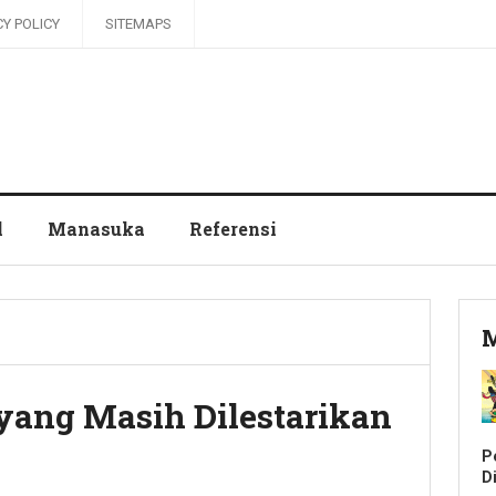
CY POLICY
SITEMAPS
l
Manasuka
Referensi
M
yang Masih Dilestarikan
P
Di