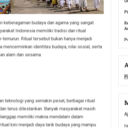
U
P
gan keberagaman budaya dan agama yang sangat
R
A
rakat Indonesia memiliki tradisi dan ritual
-temurun. Ritual tersebut bukan hanya menjadi
P
uga mencerminkan identitas budaya, nilai sosial, serta
gan alam dan sesama.
A
A
 teknologi yang semakin pesat, berbagai ritual
M
dan terus dilestarikan. Banyak masyarakat masih
A
 dianggap memiliki makna mendalam dalam
ritual kini menjadi daya tarik budaya yang mampu
r