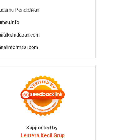
adamu Pendidikan
umau.info
analkehidupan.com
analinformasi.com
Supported by:
Lentera Kecil Grup