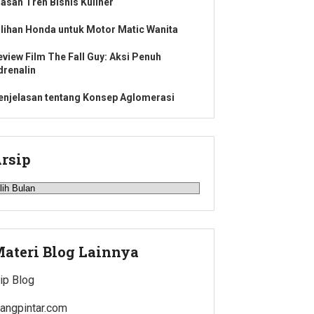
lasan Tren Bisnis Kuliner
ilihan Honda untuk Motor Matic Wanita
eview Film The Fall Guy: Aksi Penuh
drenalin
enjelasan tentang Konsep Aglomerasi
rsip
rsip
ateri Blog Lainnya
jip Blog
uangpintar.com