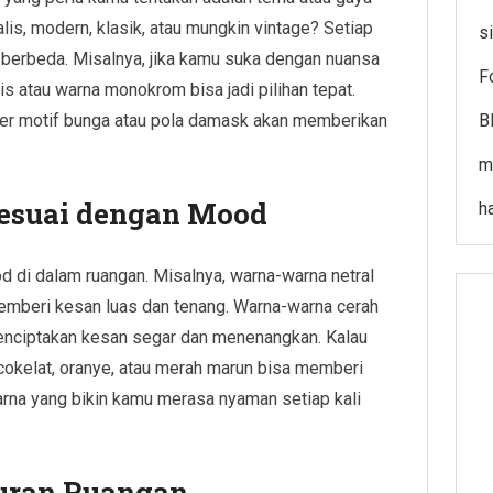
is, modern, klasik, atau mungkin vintage? Setiap
s
g berbeda. Misalnya, jika kamu suka dengan nuansa
F
 atau warna monokrom bisa jadi pilihan tepat.
per motif bunga atau pola damask akan memberikan
B
m
Sesuai dengan Mood
h
 di dalam ruangan. Misalnya, warna-warna netral
memberi kesan luas dan tenang. Warna-warna cerah
 menciptakan kesan segar dan menenangkan. Kalau
cokelat, oranye, atau merah marun bisa memberi
 warna yang bikin kamu merasa nyaman setiap kali
uran Ruangan