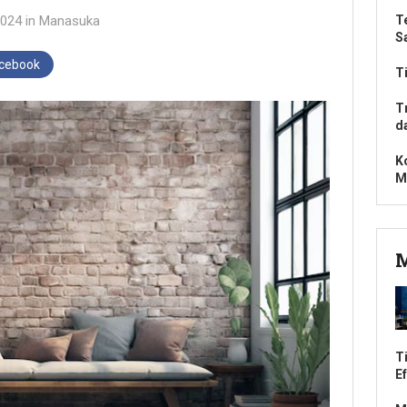
2024
in
Manasuka
T
S
acebook
T
T
d
K
M
M
T
Ef