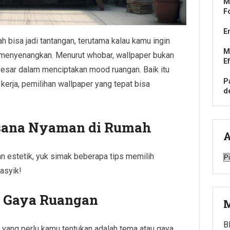
M
F
E
h bisa jadi tantangan, terutama kalau kamu ingin
M
menyenangkan. Menurut whobar, wallpaper bukan
E
 besar dalam menciptakan mood ruangan. Baik itu
P
 kerja, pemilihan wallpaper yang tepat bisa
d
asana Nyaman di Rumah
A
 estetik, yuk simak beberapa tips memilih
A
asyik!
n Gaya Ruangan
M
B
 yang perlu kamu tentukan adalah tema atau gaya