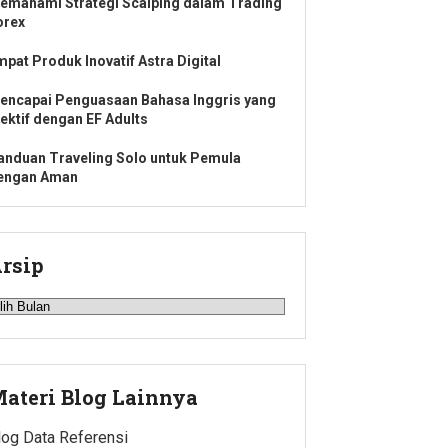
emahami Strategi Scalping dalam Trading
orex
mpat Produk Inovatif Astra Digital
encapai Penguasaan Bahasa Inggris yang
fektif dengan EF Adults
anduan Traveling Solo untuk Pemula
engan Aman
rsip
rsip
ateri Blog Lainnya
log Data Referensi