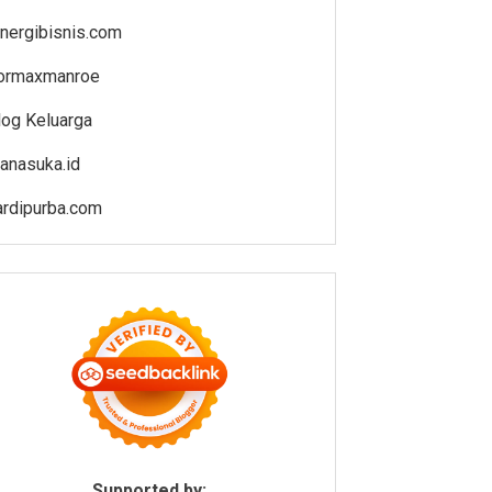
inergibisnis.com
ormaxmanroe
log Keluarga
anasuka.id
ardipurba.com
Supported by: