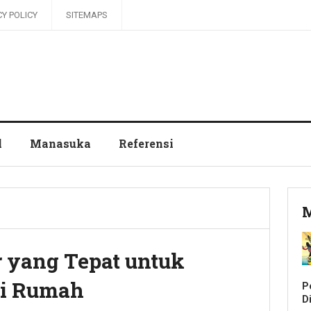
CY POLICY
SITEMAPS
l
Manasuka
Referensi
M
 yang Tepat untuk
i Rumah
P
Di