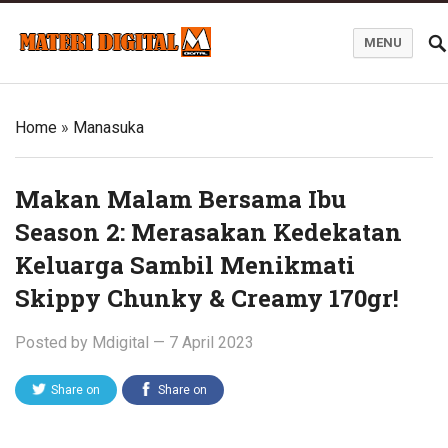
MENU
Blog Materi Digital
Home
»
Manasuka
Makan Malam Bersama Ibu
Season 2: Merasakan Kedekatan
Keluarga Sambil Menikmati
Skippy Chunky & Creamy 170gr!
Posted by
Mdigital
—
7 April 2023
Share on
Share on
Twitter
Facebook