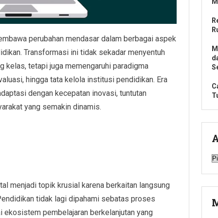
M
R
R
 membawa perubahan mendasar dalam berbagai aspek
M
dikan. Transformasi ini tidak sekadar menyentuh
d
ng kelas, tetapi juga memengaruhi paradigma
S
luasi, hingga tata kelola institusi pendidikan. Era
C
daptasi dengan kecepatan inovasi, tuntutan
T
yarakat yang semakin dinamis.
A
A
al menjadi topik krusial karena berkaitan langsung
endidikan tidak lagi dipahami sebatas proses
M
i ekosistem pembelajaran berkelanjutan yang