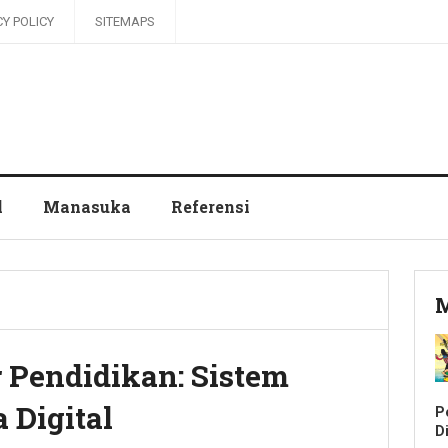
CY POLICY
SITEMAPS
l
Manasuka
Referensi
M
 Pendidikan: Sistem
 Digital
P
Di