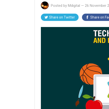
Posted by
Mdigital
—
26 November 
Share on Twitter
Share on F