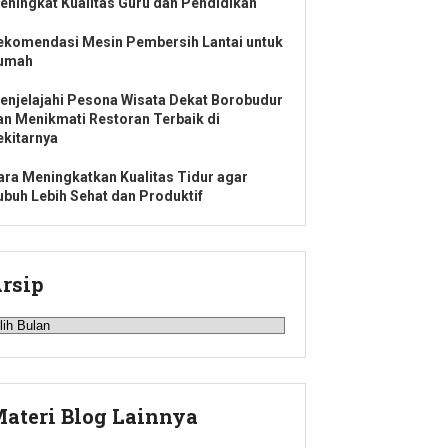
eningkat Kualitas Guru dan Pendidikan
ekomendasi Mesin Pembersih Lantai untuk
umah
enjelajahi Pesona Wisata Dekat Borobudur
an Menikmati Restoran Terbaik di
ekitarnya
ara Meningkatkan Kualitas Tidur agar
ubuh Lebih Sehat dan Produktif
rsip
rsip
ateri Blog Lainnya