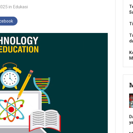
2025
in
Edukasi
T
S
acebook
T
T
d
K
M
M
D
y