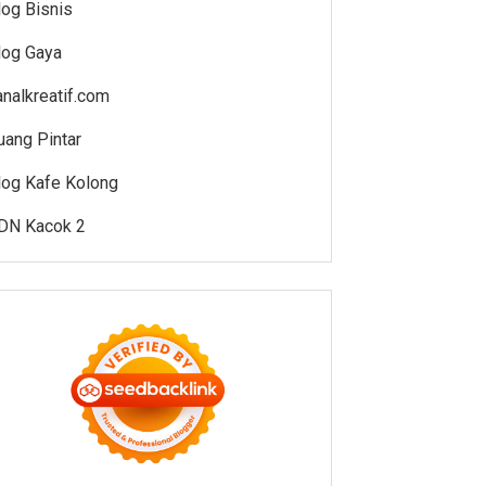
log Bisnis
log Gaya
analkreatif.com
uang Pintar
log Kafe Kolong
DN Kacok 2