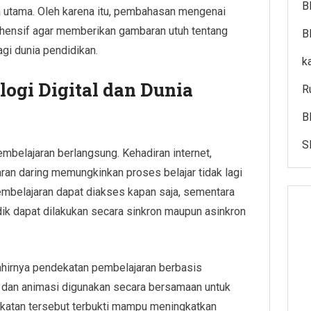
B
 utama. Oleh karena itu, pembahasan mengenai
rehensif agar memberikan gambaran utuh tentang
B
agi dunia pendidikan.
k
gi Digital dan Dunia
R
B
S
embelajaran berlangsung. Kehadiran internet,
aran daring memungkinkan proses belajar tidak lagi
pembelajaran dapat diakses kapan saja, sementara
idik dapat dilakukan secara sinkron maupun asinkron
lahirnya pendekatan pembelajaran berbasis
i, dan animasi digunakan secara bersamaan untuk
katan tersebut terbukti mampu meningkatkan