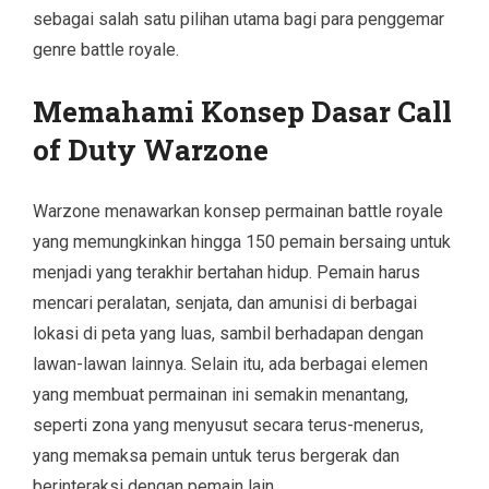
sebagai salah satu pilihan utama bagi para penggemar
genre battle royale.
Memahami Konsep Dasar Call
of Duty Warzone
Warzone menawarkan konsep permainan battle royale
yang memungkinkan hingga 150 pemain bersaing untuk
menjadi yang terakhir bertahan hidup. Pemain harus
mencari peralatan, senjata, dan amunisi di berbagai
lokasi di peta yang luas, sambil berhadapan dengan
lawan-lawan lainnya. Selain itu, ada berbagai elemen
yang membuat permainan ini semakin menantang,
seperti zona yang menyusut secara terus-menerus,
yang memaksa pemain untuk terus bergerak dan
berinteraksi dengan pemain lain.