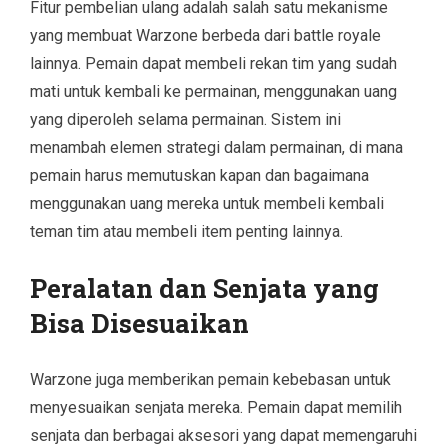
Fitur pembelian ulang adalah salah satu mekanisme
yang membuat Warzone berbeda dari battle royale
lainnya. Pemain dapat membeli rekan tim yang sudah
mati untuk kembali ke permainan, menggunakan uang
yang diperoleh selama permainan. Sistem ini
menambah elemen strategi dalam permainan, di mana
pemain harus memutuskan kapan dan bagaimana
menggunakan uang mereka untuk membeli kembali
teman tim atau membeli item penting lainnya.
Peralatan dan Senjata yang
Bisa Disesuaikan
Warzone juga memberikan pemain kebebasan untuk
menyesuaikan senjata mereka. Pemain dapat memilih
senjata dan berbagai aksesori yang dapat memengaruhi