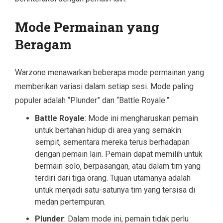
Mode Permainan yang
Beragam
Warzone menawarkan beberapa mode permainan yang
memberikan variasi dalam setiap sesi. Mode paling
populer adalah “Plunder” dan “Battle Royale.”
Battle Royale
: Mode ini mengharuskan pemain
untuk bertahan hidup di area yang semakin
sempit, sementara mereka terus berhadapan
dengan pemain lain. Pemain dapat memilih untuk
bermain solo, berpasangan, atau dalam tim yang
terdiri dari tiga orang. Tujuan utamanya adalah
untuk menjadi satu-satunya tim yang tersisa di
medan pertempuran.
Plunder
: Dalam mode ini, pemain tidak perlu