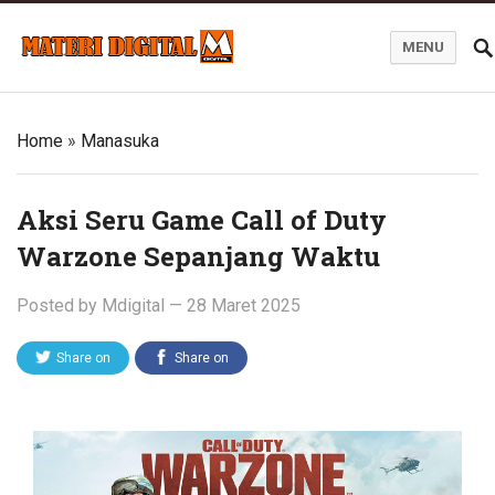
MENU
Blog Materi Digital
Home
»
Manasuka
Aksi Seru Game Call of Duty
Warzone Sepanjang Waktu
Posted by
Mdigital
—
28 Maret 2025
Share on
Share on
Twitter
Facebook