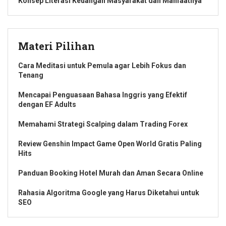
Konsep Literasi Keuangan Masyarakat dan Manfaatnya
Materi Pilihan
Cara Meditasi untuk Pemula agar Lebih Fokus dan
Tenang
Mencapai Penguasaan Bahasa Inggris yang Efektif
dengan EF Adults
Memahami Strategi Scalping dalam Trading Forex
Review Genshin Impact Game Open World Gratis Paling
Hits
Panduan Booking Hotel Murah dan Aman Secara Online
Rahasia Algoritma Google yang Harus Diketahui untuk
SEO