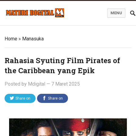
MENU
Blog Materi Digital
Home
»
Manasuka
Rahasia Syuting Film Pirates of
the Caribbean yang Epik
Posted by
Mdigital
—
7 Maret 2025
Share on
Share on
Twitter
Facebook