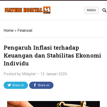
MENU
Blog Materi Digital
Home
»
Finansial
Pengaruh Inflasi terhadap
Keuangan dan Stabilitas Ekonomi
Individu
Posted by
Mdigital
—
12 Januari 2026
Share on
Share on
Twitter
Facebook