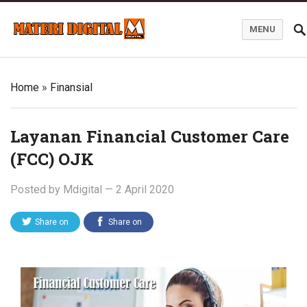
MENU
Blog Materi Digital
Home
»
Finansial
Layanan Financial Customer Care
(FCC) OJK
Posted by
Mdigital
—
2 April 2020
Share on
Share on
Twitter
Facebook