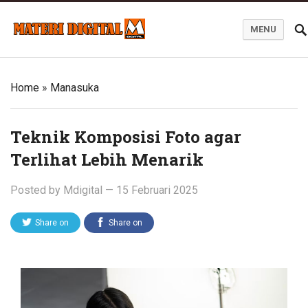
MENU
Blog Materi Digital
Home
»
Manasuka
Teknik Komposisi Foto agar
Terlihat Lebih Menarik
Posted by
Mdigital
—
15 Februari 2025
Share on
Share on
Twitter
Facebook