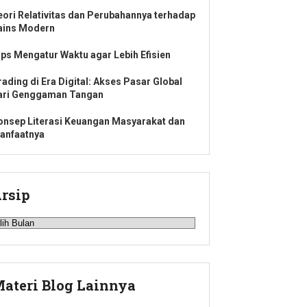
eori Relativitas dan Perubahannya terhadap
ains Modern
ips Mengatur Waktu agar Lebih Efisien
rading di Era Digital: Akses Pasar Global
ari Genggaman Tangan
onsep Literasi Keuangan Masyarakat dan
anfaatnya
rsip
rsip
ateri Blog Lainnya