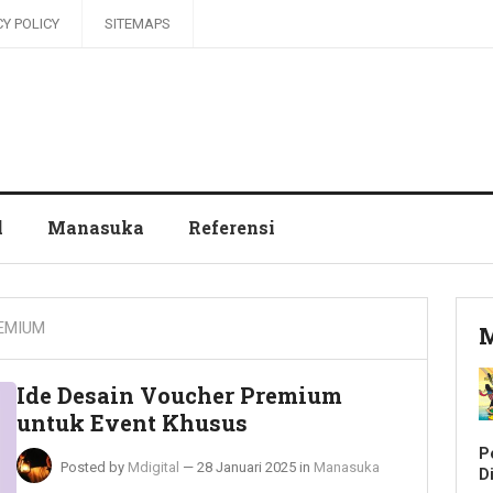
CY POLICY
SITEMAPS
l
Manasuka
Referensi
EMIUM
M
Ide Desain Voucher Premium
untuk Event Khusus
P
Posted by
Mdigital
—
28 Januari 2025
in
Manasuka
Di