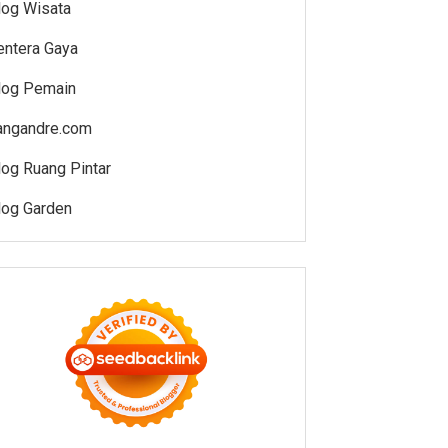
log Wisata
entera Gaya
log Pemain
angandre.com
log Ruang Pintar
log Garden