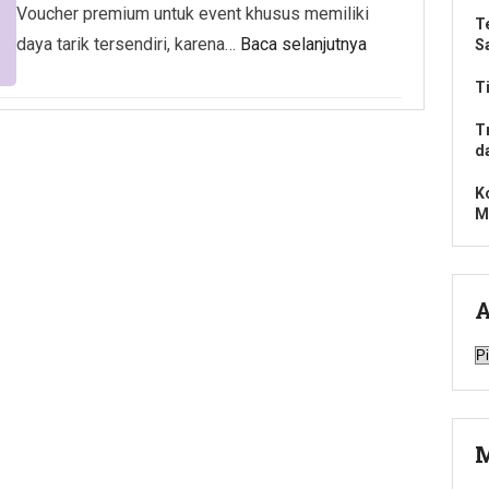
Voucher premium untuk event khusus memiliki
T
daya tarik tersendiri, karena…
Baca selanjutnya
S
T
T
d
K
M
A
A
M