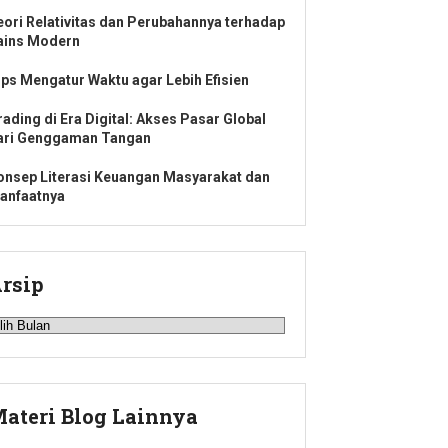
eori Relativitas dan Perubahannya terhadap
ains Modern
ips Mengatur Waktu agar Lebih Efisien
rading di Era Digital: Akses Pasar Global
ari Genggaman Tangan
onsep Literasi Keuangan Masyarakat dan
anfaatnya
rsip
rsip
ateri Blog Lainnya