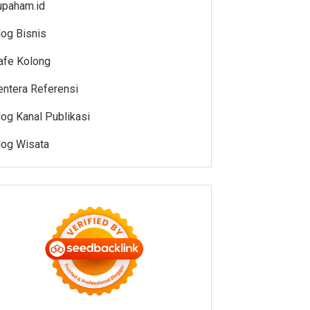
upaham.id
log Bisnis
afe Kolong
entera Referensi
log Kanal Publikasi
log Wisata