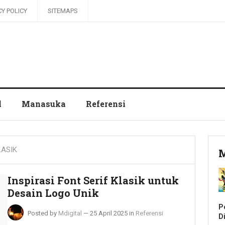
CY POLICY
SITEMAPS
l
Manasuka
Referensi
LASIK
M
Inspirasi Font Serif Klasik untuk
Desain Logo Unik
P
Posted by
Mdigital
—
25 April 2025
in
Referensi
Di