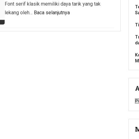
Font serif klasik memiliki daya tarik yang tak
T
lekang oleh…
Baca selanjutnya
S
T
T
d
K
M
A
A
M