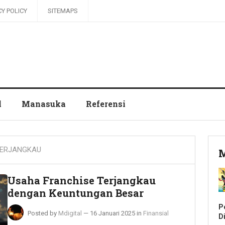
CY POLICY
SITEMAPS
l
Manasuka
Referensi
TERJANGKAU
M
Usaha Franchise Terjangkau
dengan Keuntungan Besar
P
Posted by
Mdigital
—
16 Januari 2025
in
Finansial
Di