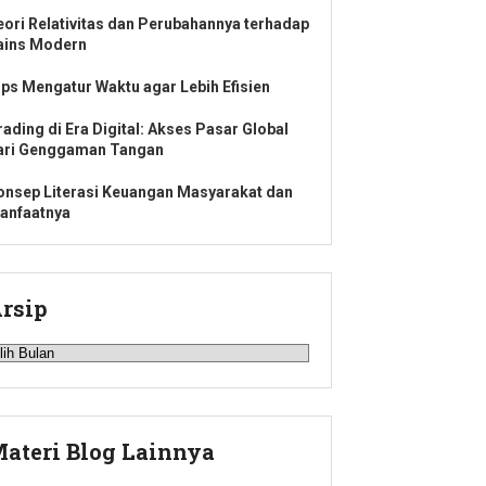
eori Relativitas dan Perubahannya terhadap
ains Modern
ips Mengatur Waktu agar Lebih Efisien
rading di Era Digital: Akses Pasar Global
ari Genggaman Tangan
onsep Literasi Keuangan Masyarakat dan
anfaatnya
rsip
rsip
ateri Blog Lainnya