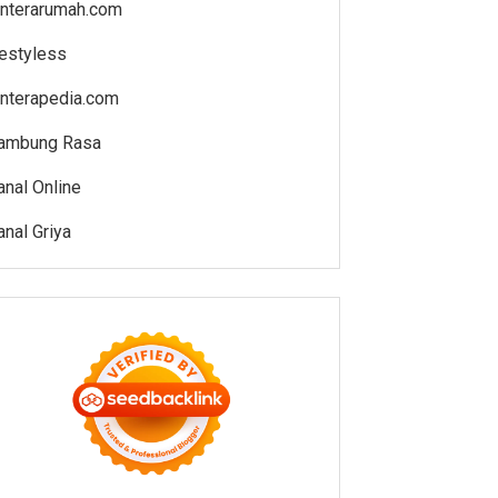
enterarumah.com
estyless
enterapedia.com
ambung Rasa
anal Online
anal Griya