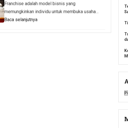
Franchise adalah model bisnis yang
T
memungkinkan individu untuk membuka usaha…
S
Baca selanjutnya
T
T
d
K
M
A
A
M