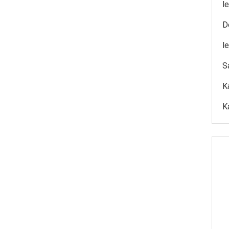
l
D
l
S
K
K