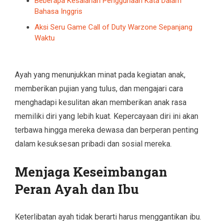
Beberapa Kesalahan Penggunaan Kata Dalam
Bahasa Inggris
Aksi Seru Game Call of Duty Warzone Sepanjang
Waktu
Ayah yang menunjukkan minat pada kegiatan anak,
memberikan pujian yang tulus, dan mengajari cara
menghadapi kesulitan akan memberikan anak rasa
memiliki diri yang lebih kuat. Kepercayaan diri ini akan
terbawa hingga mereka dewasa dan berperan penting
dalam kesuksesan pribadi dan sosial mereka.
Menjaga Keseimbangan
Peran Ayah dan Ibu
Keterlibatan ayah tidak berarti harus menggantikan ibu.