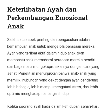
Keterlibatan Ayah dan
Perkembangan Emosional
Anak
Salah satu aspek penting dari pengasuhan adalah
kemampuan anak untuk mengelola perasaan mereka.
Ayah yang terlibat aktif dalam hidup anak akan
membantu anak memahami perasaan mereka sendiri
dan bagaimana mengekspresikannya dengan cara yang
sehat. Penelitian menunjukkan bahwa anak-anak yang
memiliki hubungan yang dekat dengan ayah cenderung
lebih bahagia, lebih mampu mengatasi stres, dan lebih
optimis menghadapi tantangan hidup.
Ketika seorang ayah hadir dalam kehidupan sehari-hari,