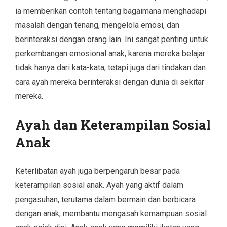
ia memberikan contoh tentang bagaimana menghadapi
masalah dengan tenang, mengelola emosi, dan
berinteraksi dengan orang lain. Ini sangat penting untuk
perkembangan emosional anak, karena mereka belajar
tidak hanya dari kata-kata, tetapi juga dari tindakan dan
cara ayah mereka berinteraksi dengan dunia di sekitar
mereka.
Ayah dan Keterampilan Sosial
Anak
Keterlibatan ayah juga berpengaruh besar pada
keterampilan sosial anak. Ayah yang aktif dalam
pengasuhan, terutama dalam bermain dan berbicara
dengan anak, membantu mengasah kemampuan sosial