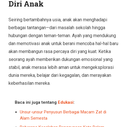
Diri Anak
Seiring bertambahnya usia, anak akan menghadapi
berbagai tantangan—dari masalah sekolah hingga
hubungan dengan teman-teman. Ayah yang mendukung
dan memotivasi anak untuk berani mencoba hal-hal baru
akan membangun rasa percaya diri yang kuat. Ketika
seorang ayah memberikan dukungan emosional yang
stabil, anak merasa lebih aman untuk mengeksplorasi
dunia mereka, belajar dari kegagalan, dan merayakan
keberhasilan mereka.
Baca ini juga tentang
Edukasi
:
Unsur-unsur Penyusun Berbagai Macam Zat di
Alam Semesta