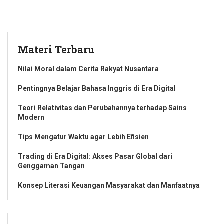
Materi Terbaru
Nilai Moral dalam Cerita Rakyat Nusantara
Pentingnya Belajar Bahasa Inggris di Era Digital
Teori Relativitas dan Perubahannya terhadap Sains
Modern
Tips Mengatur Waktu agar Lebih Efisien
Trading di Era Digital: Akses Pasar Global dari
Genggaman Tangan
Konsep Literasi Keuangan Masyarakat dan Manfaatnya