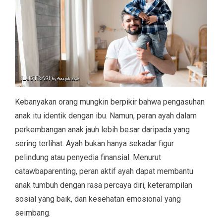
Kebanyakan orang mungkin berpikir bahwa pengasuhan
anak itu identik dengan ibu. Namun, peran ayah dalam
perkembangan anak jauh lebih besar daripada yang
sering terlihat. Ayah bukan hanya sekadar figur
pelindung atau penyedia finansial. Menurut
catawbaparenting, peran aktif ayah dapat membantu
anak tumbuh dengan rasa percaya diri, keterampilan
sosial yang baik, dan kesehatan emosional yang
seimbang.