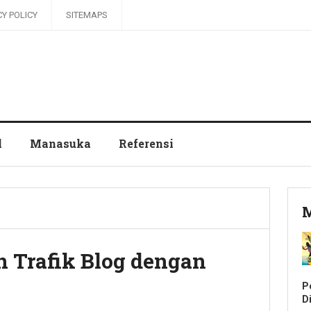
CY POLICY
SITEMAPS
l
Manasuka
Referensi
M
 Trafik Blog dengan
P
Di