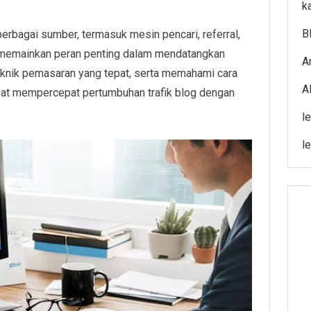
k
B
 berbagai sumber, termasuk mesin pencari, referral,
 memainkan peran penting dalam mendatangkan
A
eknik pemasaran yang tepat, serta memahami cara
A
pat mempercepat pertumbuhan trafik blog dengan
l
l