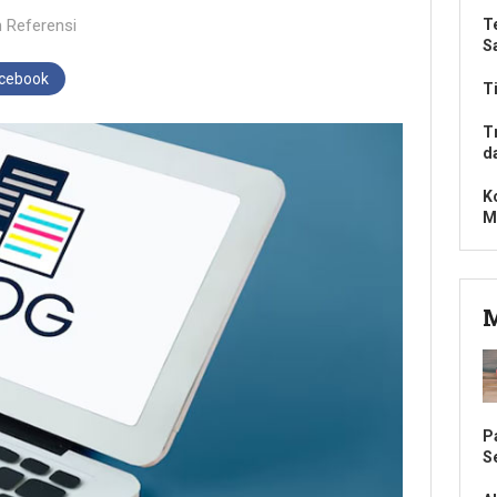
n
Referensi
T
S
acebook
T
T
d
K
M
M
P
S