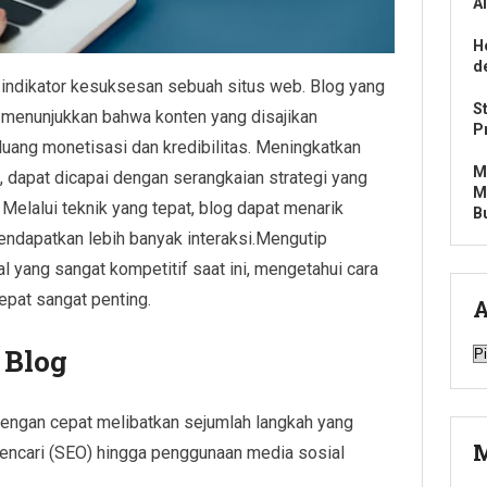
A
H
d
tu indikator kesuksesan sebuah situs web. Blog yang
S
 menunjukkan bahwa konten yang disajikan
P
eluang monetisasi dan kredibilitas. Meningkatkan
M
, dapat dicapai dengan serangkaian strategi yang
M
Melalui teknik yang tepat, blog dapat menarik
B
endapatkan lebih banyak interaksi.Mengutip
tal yang sangat kompetitif saat ini, mengetahui cara
epat sangat penting.
A
A
 Blog
dengan cepat melibatkan sejumlah langkah yang
M
 pencari (SEO) hingga penggunaan media sosial