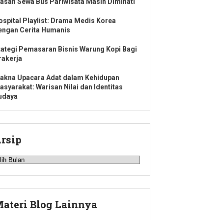
lasan Sewa Bus Pariwisata Masih Diminati
ospital Playlist: Drama Medis Korea
engan Cerita Humanis
tategi Pemasaran Bisnis Warung Kopi Bagi
rakerja
akna Upacara Adat dalam Kehidupan
asyarakat: Warisan Nilai dan Identitas
udaya
rsip
rsip
ateri Blog Lainnya