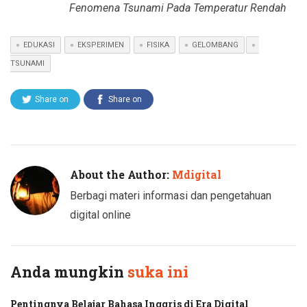
Fenomena Tsunami Pada Temperatur Rendah
EDUKASI
EKSPERIMEN
FISIKA
GELOMBANG
TSUNAMI
Share on
Share on
Twitter
Facebook
About the Author:
Mdigital
Berbagi materi informasi dan pengetahuan
digital online
Anda mungkin
suka ini
Pentingnya Belajar Bahasa Inggris di Era Digital