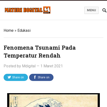
MENU
Blog Materi Digital
Home
»
Edukasi
Fenomena Tsunami Pada
Temperatur Rendah
Posted by
Mdigital
—
1 Maret 2021
Share on
Share on
Twitter
Facebook