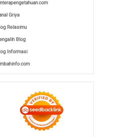
enterapengetahuan.com
anal Griya
log Relasimu
engalih Blog
log Informasi
ambahinfo.com