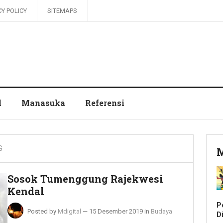
CY POLICY
SITEMAPS
l
Manasuka
Referensi
G
M
Sosok Tumenggung Rajekwesi
Kendal
P
Posted by
Mdigital
—
15 Desember 2019
in
Budaya
Di