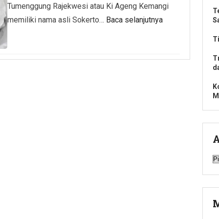
Tumenggung Rajekwesi atau Ki Ageng Kemangi
T
memiliki nama asli Sokerto…
Baca selanjutnya
S
T
T
d
K
M
A
A
M