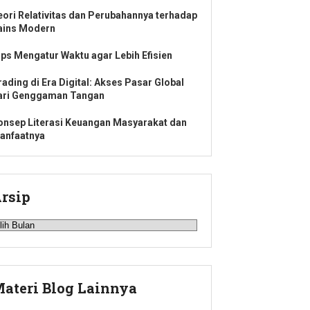
eori Relativitas dan Perubahannya terhadap
ains Modern
ips Mengatur Waktu agar Lebih Efisien
rading di Era Digital: Akses Pasar Global
ari Genggaman Tangan
onsep Literasi Keuangan Masyarakat dan
anfaatnya
rsip
rsip
ateri Blog Lainnya